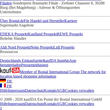
Filialen
Sonderpreis Baumarkt Filiale - Zerbster Chaussee 8, 39288
Burg (Bei Magdeburg) - Adresse & Öffnungszeiten
Unternehmen
Über Bonial.de
Für Handel und Hersteller
Karriere
Supermarkt Angebote
EDEKA Prospekt
Kaufland Prospekt
REWE Prospekt
Beliebte Händler
Aldi Nord Prospekt
Netto Prospekt
Lidl Prospekt
Ressourcen
Deutschlands Einkaufszettel
kaufDA Insights
App
herunterladen
Pressemeldungen
Member of Bonial International Group
The network for
location based shopping information
DE
FR
Hilfe
Impressum
Datenschutz
Kontakt
AGB
Cookies verwalten
© 2008 - 2026 kaufDA Ein Portal der Bonial International GmbH
Hilfe
Impressum
Datenschutz
Kontakt
AGB
Cookies verwalten
1