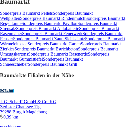
Baumarkt
Sonderpreis Baumarkt Pellets
Sonderpreis Baumarkt
Wellplatten
Sonderpreis Baumarkt Rindenmulch
Sonderpreis Baumarkt
Regentonne
Sonderpreis Baumarkt Pavillon
Sonderpreis Baumarkt
Streusalz
Sonderpreis Baumarkt Autobatterie
Sonderpreis Baumarkt
Rasenmäher
Sonderpreis Baumarkt Feuerwerk
Sonderpreis Baumarkt
Fenster
Sonderpreis Baumarkt Zaun Sichtschutz
Sonderpreis Baumarkt
Wärmeleitpaste
Sonderpreis Baumarkt Garten
Sonderpreis Baumarkt
Zierkies
Sonderpreis Baumarkt Estrichbeton
Sonderpreis Baumarkt
Umzugskartons
Sonderpreis Baumarkt Rasenerde
Sonderpreis
Baumarkt Gummistiefel
Sonderpreis Baumarkt
Schneeschieber
Sonderpreis Baumarkt Grill
Baumärkte Filialen in der Nähe
J. G. Scharff GmbH & Co. KG
Zerbster Chaussee 11g
39288 Burg b Magdeburg
0,39 km
geschlossen