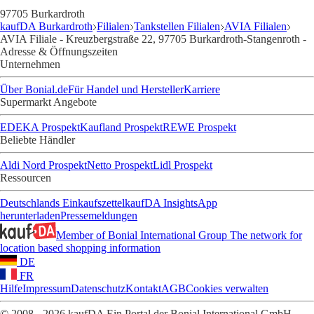
97705 Burkardroth
kaufDA Burkardroth
Filialen
Tankstellen Filialen
AVIA Filialen
AVIA Filiale - Kreuzbergstraße 22, 97705 Burkardroth-Stangenroth -
Adresse & Öffnungszeiten
Unternehmen
Über Bonial.de
Für Handel und Hersteller
Karriere
Supermarkt Angebote
EDEKA Prospekt
Kaufland Prospekt
REWE Prospekt
Beliebte Händler
Aldi Nord Prospekt
Netto Prospekt
Lidl Prospekt
Ressourcen
Deutschlands Einkaufszettel
kaufDA Insights
App
herunterladen
Pressemeldungen
Member of Bonial International Group
The network for
location based shopping information
DE
FR
Hilfe
Impressum
Datenschutz
Kontakt
AGB
Cookies verwalten
© 2008 - 2026 kaufDA Ein Portal der Bonial International GmbH