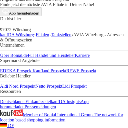
Finde jetzt die nächste AVIA Filiale in Deiner Nähe!
App herunterladen
Du bist hier
97072 Würzburg
kaufDA Würzburg
Filialen
Tankstellen
AVIA Würzburg - Adressen
& Öffnungszeiten
Unternehmen
Über Bonial.de
Für Handel und Hersteller
Karriere
Supermarkt Angebote
EDEKA Prospekt
Kaufland Prospekt
REWE Prospekt
Beliebte Händler
Aldi Nord Prospekt
Netto Prospekt
Lidl Prospekt
Ressourcen
Deutschlands Einkaufszettel
kaufDA Insights
App
herunterladen
Pressemeldungen
Member of Bonial International Group
The network for
location based shopping information
DE