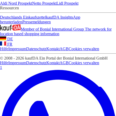
Aldi Nord Prospekt
Netto Prospekt
Lidl Prospekt
Ressourcen
Deutschlands Einkaufszettel
kaufDA Insights
App
herunterladen
Pressemeldungen
Member of Bonial International Group
The network for
location based shopping information
DE
FR
Hilfe
Impressum
Datenschutz
Kontakt
AGB
Cookies verwalten
© 2008 - 2026 kaufDA Ein Portal der Bonial International GmbH
Hilfe
Impressum
Datenschutz
Kontakt
AGB
Cookies verwalten
1