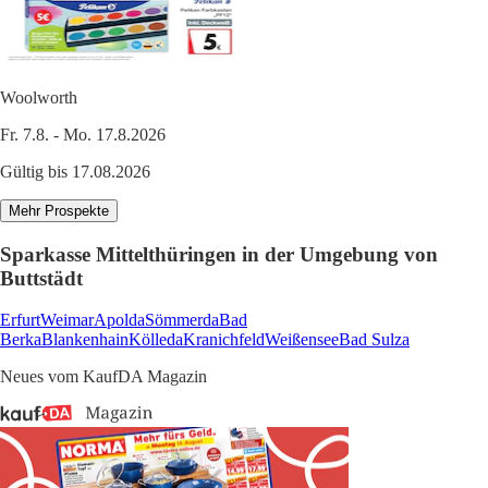
Woolworth
Fr. 7.8. - Mo. 17.8.2026
Gültig bis 17.08.2026
Mehr Prospekte
Sparkasse Mittelthüringen in der Umgebung von
Buttstädt
Erfurt
Weimar
Apolda
Sömmerda
Bad
Berka
Blankenhain
Kölleda
Kranichfeld
Weißensee
Bad Sulza
Neues vom KaufDA Magazin