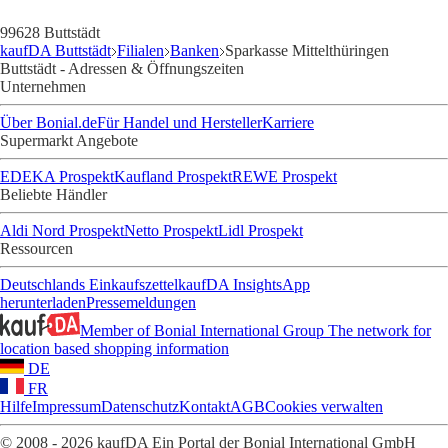
99628 Buttstädt
kaufDA Buttstädt
Filialen
Banken
Sparkasse Mittelthüringen
Buttstädt - Adressen & Öffnungszeiten
Unternehmen
Über Bonial.de
Für Handel und Hersteller
Karriere
Supermarkt Angebote
EDEKA Prospekt
Kaufland Prospekt
REWE Prospekt
Beliebte Händler
Aldi Nord Prospekt
Netto Prospekt
Lidl Prospekt
Ressourcen
Deutschlands Einkaufszettel
kaufDA Insights
App
herunterladen
Pressemeldungen
Member of Bonial International Group
The network for
location based shopping information
DE
FR
Hilfe
Impressum
Datenschutz
Kontakt
AGB
Cookies verwalten
© 2008 - 2026 kaufDA Ein Portal der Bonial International GmbH