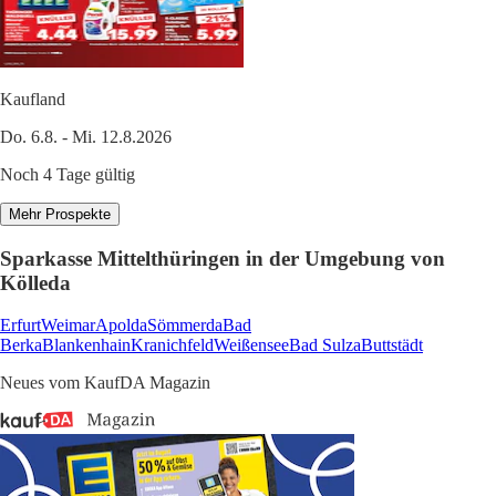
Kaufland
Do. 6.8. - Mi. 12.8.2026
Noch 4 Tage gültig
Mehr Prospekte
Sparkasse Mittelthüringen in der Umgebung von
Kölleda
Erfurt
Weimar
Apolda
Sömmerda
Bad
Berka
Blankenhain
Kranichfeld
Weißensee
Bad Sulza
Buttstädt
Neues vom KaufDA Magazin