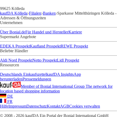
99625 Kölleda
kaufDA Kölleda
Filialen
Banken
Sparkasse Mittelthüringen Kölleda -
Adressen & Öffnungszeiten
Unternehmen
Über Bonial.de
Für Handel und Hersteller
Karriere
Supermarkt Angebote
EDEKA Prospekt
Kaufland Prospekt
REWE Prospekt
Beliebte Händler
Aldi Nord Prospekt
Netto Prospekt
Lidl Prospekt
Ressourcen
Deutschlands Einkaufszettel
kaufDA Insights
App
herunterladen
Pressemeldungen
Member of Bonial International Group
The network for
location based shopping information
DE
FR
Hilfe
Impressum
Datenschutz
Kontakt
AGB
Cookies verwalten
© 2008 - 2026 kaufDA Ein Portal der Bonial International GmbH