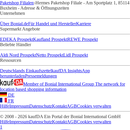
Paketshop Filialen
Hermes Paketshop Filiale - Am Sportplatz 1, 85114
Buxheim - Adresse & Öffnungszeiten
Unternehmen
Über Bonial.de
Für Handel und Hersteller
Karriere
Supermarkt Angebote
EDEKA Prospekt
Kaufland Prospekt
REWE Prospekt
Beliebte Händler
Aldi Nord Prospekt
Netto Prospekt
Lidl Prospekt
Ressourcen
Deutschlands Einkaufszettel
kaufDA Insights
App
herunterladen
Pressemeldungen
Member of Bonial International Group
The network for
location based shopping information
DE
FR
Hilfe
Impressum
Datenschutz
Kontakt
AGB
Cookies verwalten
© 2008 - 2026 kaufDA Ein Portal der Bonial International GmbH
Hilfe
Impressum
Datenschutz
Kontakt
AGB
Cookies verwalten
1