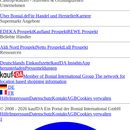
Castrop-Rauxel - Adressen & Öffnungszeiten
Unternehmen
Über Bonial.de
Für Handel und Hersteller
Karriere
Supermarkt Angebote
EDEKA Prospekt
Kaufland Prospekt
REWE Prospekt
Beliebte Händler
Aldi Nord Prospekt
Netto Prospekt
Lidl Prospekt
Ressourcen
Deutschlands Einkaufszettel
kaufDA Insights
App
herunterladen
Pressemeldungen
Member of Bonial International Group
The network for
location based shopping information
DE
FR
Hilfe
Impressum
Datenschutz
Kontakt
AGB
Cookies verwalten
© 2008 - 2026 kaufDA Ein Portal der Bonial International GmbH
Hilfe
Impressum
Datenschutz
Kontakt
AGB
Cookies verwalten
1