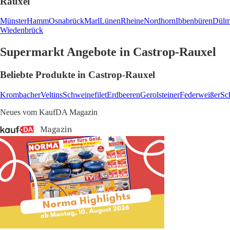
Rauxel
Münster
Hamm
Osnabrück
Marl
Lünen
Rheine
Nordhorn
Ibbenbüren
Dülm
Wiedenbrück
Supermarkt Angebote in Castrop-Rauxel
Beliebte Produkte in Castrop-Rauxel
Krombacher
Veltins
Schweinefilet
Erdbeeren
Gerolsteiner
Federweißer
Sc
Neues vom KaufDA Magazin