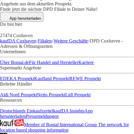
Angebote aus dem aktuellen Prospekt.
Finde jetzt die nächste DPD Filiale in Deiner Nähe!
App herunterladen
Du bist hier
27474 Cuxhaven
kaufDA Cuxhaven
Filialen
Weitere Geschäfte
DPD Cuxhaven -
Adressen & Öffnungszeiten
Unternehmen
Über Bonial.de
Für Handel und Hersteller
Karriere
Supermarkt Angebote
EDEKA Prospekt
Kaufland Prospekt
REWE Prospekt
Beliebte Händler
Aldi Nord Prospekt
Netto Prospekt
Lidl Prospekt
Ressourcen
Deutschlands Einkaufszettel
kaufDA Insights
App
herunterladen
Pressemeldungen
Member of Bonial International Group
The network for
location based shopping information