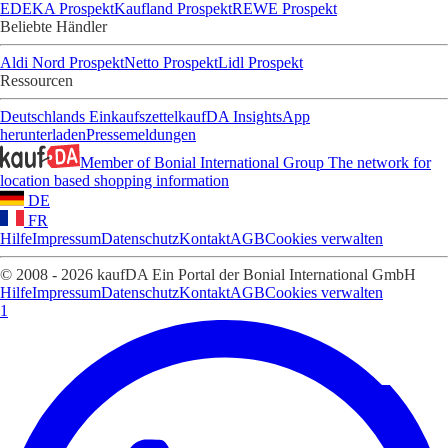
EDEKA Prospekt
Kaufland Prospekt
REWE Prospekt
Beliebte Händler
Aldi Nord Prospekt
Netto Prospekt
Lidl Prospekt
Ressourcen
Deutschlands Einkaufszettel
kaufDA Insights
App
herunterladen
Pressemeldungen
Member of Bonial International Group
The network for
location based shopping information
DE
FR
Hilfe
Impressum
Datenschutz
Kontakt
AGB
Cookies verwalten
© 2008 - 2026 kaufDA Ein Portal der Bonial International GmbH
Hilfe
Impressum
Datenschutz
Kontakt
AGB
Cookies verwalten
1