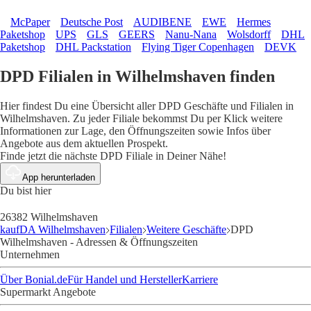
McPaper
Deutsche Post
AUDIBENE
EWE
Hermes
Paketshop
UPS
GLS
GEERS
Nanu-Nana
Wolsdorff
DHL
Paketshop
DHL Packstation
Flying Tiger Copenhagen
DEVK
DPD Filialen in Wilhelmshaven finden
Hier findest Du eine Übersicht aller DPD Geschäfte und Filialen in
Wilhelmshaven. Zu jeder Filiale bekommst Du per Klick weitere
Informationen zur Lage, den Öffnungszeiten sowie Infos über
Angebote aus dem aktuellen Prospekt.
Finde jetzt die nächste DPD Filiale in Deiner Nähe!
App herunterladen
Du bist hier
26382 Wilhelmshaven
kaufDA Wilhelmshaven
Filialen
Weitere Geschäfte
DPD
Wilhelmshaven - Adressen & Öffnungszeiten
Unternehmen
Über Bonial.de
Für Handel und Hersteller
Karriere
Supermarkt Angebote