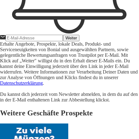
Weiter
Erhalte Angebote, Prospekte, lokale Deals, Produkt- und
Serviceneuigkeiten von Bonial und ausgewählten Partnern, sowie
gelegentliche Bewertungsanfragen von Trustpilot per E-Mail. Mit
Klick auf „Weiter" willigst du in den Erhalt dieser E-Mails ein. Du
kannst deine Einwilligung jederzeit über den Link in jeder E-Mail
widerrufen. Weitere Informationen zur Verarbeitung Deiner Daten und
zur Analyse von Öffnungen und Klicks findest du in unserer
Datenschutzerklärung
.
Du kannst dich jederzeit vom Newsletter abmelden, in dem du auf den
in der E-Mail enthaltenen Link zur Abbestellung klickst.
Weitere Geschäfte Prospekte