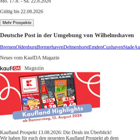
Mo. 17.8. - Sa. 22.8.2026
Gültig bis 22.08.2026
Mehr Prospekte
Deutsche Post in der Umgebung von Wilhelmshaven
Bremen
Oldenburg
Bremerhaven
Delmenhorst
Emden
Cuxhaven
Stade
Au
Neues vom KaufDA Magazin
Kaufland Prospekt 13.08.2026: Die Deals im Überblick!
Wir haben für euch den neuesten Kaufland Prospekt ab dem