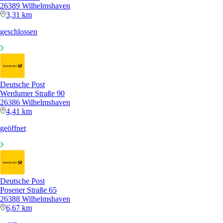
26389 Wilhelmshaven
3,31 km
geschlossen
Deutsche Post
Werdumer Straße 90
26386 Wilhelmshaven
4,41 km
geöffnet
Deutsche Post
Posener Straße 65
26388 Wilhelmshaven
6,67 km