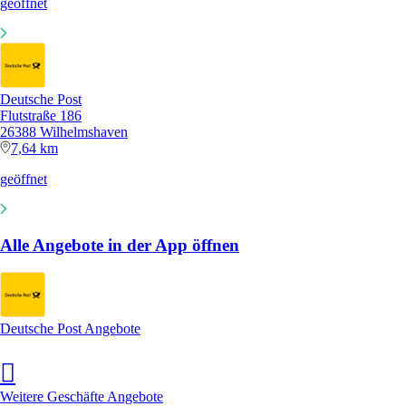
geöffnet
Deutsche Post
Flutstraße 186
26388 Wilhelmshaven
7,64 km
geöffnet
Alle Angebote in der App öffnen
Deutsche Post Angebote
Weitere Geschäfte Angebote