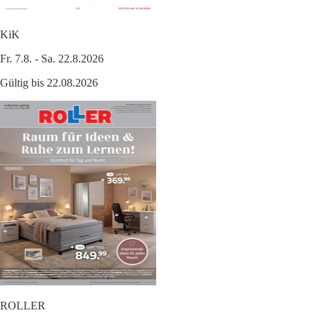
KiK
Fr. 7.8. - Sa. 22.8.2026
Gültig bis 22.08.2026
ROLLER