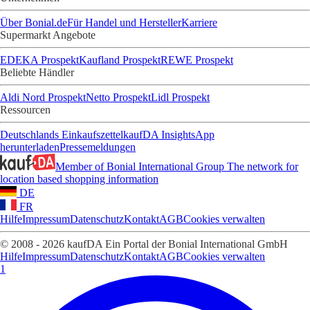
Über Bonial.de
Für Handel und Hersteller
Karriere
Supermarkt Angebote
EDEKA Prospekt
Kaufland Prospekt
REWE Prospekt
Beliebte Händler
Aldi Nord Prospekt
Netto Prospekt
Lidl Prospekt
Ressourcen
Deutschlands Einkaufszettel
kaufDA Insights
App
herunterladen
Pressemeldungen
Member of Bonial International Group
The network for
location based shopping information
DE
FR
Hilfe
Impressum
Datenschutz
Kontakt
AGB
Cookies verwalten
© 2008 - 2026 kaufDA Ein Portal der Bonial International GmbH
Hilfe
Impressum
Datenschutz
Kontakt
AGB
Cookies verwalten
1