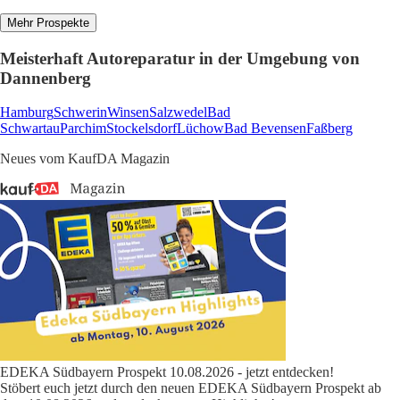
Mehr Prospekte
Meisterhaft Autoreparatur in der Umgebung von
Dannenberg
Hamburg
Schwerin
Winsen
Salzwedel
Bad
Schwartau
Parchim
Stockelsdorf
Lüchow
Bad Bevensen
Faßberg
Neues vom KaufDA Magazin
EDEKA Südbayern Prospekt 10.08.2026 - jetzt entdecken!
Stöbert euch jetzt durch den neuen EDEKA Südbayern Prospekt ab