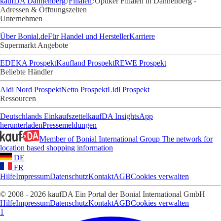
kaufDA Dannenberg
Filialen
Optiker Filialen in Dannenberg -
Adressen & Öffnungszeiten
Unternehmen
Über Bonial.de
Für Handel und Hersteller
Karriere
Supermarkt Angebote
EDEKA Prospekt
Kaufland Prospekt
REWE Prospekt
Beliebte Händler
Aldi Nord Prospekt
Netto Prospekt
Lidl Prospekt
Ressourcen
Deutschlands Einkaufszettel
kaufDA Insights
App
herunterladen
Pressemeldungen
Member of Bonial International Group
The network for
location based shopping information
DE
FR
Hilfe
Impressum
Datenschutz
Kontakt
AGB
Cookies verwalten
© 2008 - 2026 kaufDA Ein Portal der Bonial International GmbH
Hilfe
Impressum
Datenschutz
Kontakt
AGB
Cookies verwalten
1