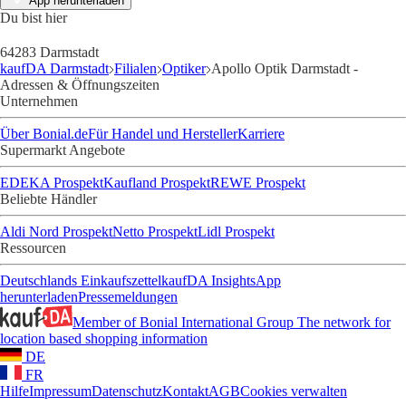
App herunterladen
Du bist hier
64283 Darmstadt
kaufDA Darmstadt
Filialen
Optiker
Apollo Optik Darmstadt -
Adressen & Öffnungszeiten
Unternehmen
Über Bonial.de
Für Handel und Hersteller
Karriere
Supermarkt Angebote
EDEKA Prospekt
Kaufland Prospekt
REWE Prospekt
Beliebte Händler
Aldi Nord Prospekt
Netto Prospekt
Lidl Prospekt
Ressourcen
Deutschlands Einkaufszettel
kaufDA Insights
App
herunterladen
Pressemeldungen
Member of Bonial International Group
The network for
location based shopping information
DE
FR
Hilfe
Impressum
Datenschutz
Kontakt
AGB
Cookies verwalten