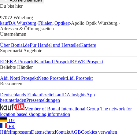
App herunterladen
Du bist hier
97072 Würzburg
kaufDA Würzburg
Filialen
Optiker
Apollo Optik Würzburg -
Adressen & Öffnungszeiten
Unternehmen
Über Bonial.de
Für Handel und Hersteller
Karriere
Supermarkt Angebote
EDEKA Prospekt
Kaufland Prospekt
REWE Prospekt
Beliebte Händler
Aldi Nord Prospekt
Netto Prospekt
Lidl Prospekt
Ressourcen
Deutschlands Einkaufszettel
kaufDA Insights
App
herunterladen
Pressemeldungen
Member of Bonial International Group
The network for
location based shopping information
DE
FR
Hilfe
Impressum
Datenschutz
Kontakt
AGB
Cookies verwalten