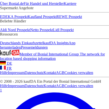
Über Bonial.de
Für Handel und Hersteller
Karriere
Supermarkt Angebote
EDEKA Prospekt
Kaufland Prospekt
REWE Prospekt
Beliebte Händler
Aldi Nord Prospekt
Netto Prospekt
Lidl Prospekt
Ressourcen
Deutschlands Einkaufszettel
kaufDA Insights
App
herunterladen
Pressemeldungen
Member of Bonial International Group
The network for
location based shopping information
DE
FR
Hilfe
Impressum
Datenschutz
Kontakt
AGB
Cookies verwalten
© 2008 - 2026 kaufDA Ein Portal der Bonial International GmbH
Hilfe
Impressum
Datenschutz
Kontakt
AGB
Cookies verwalten
1