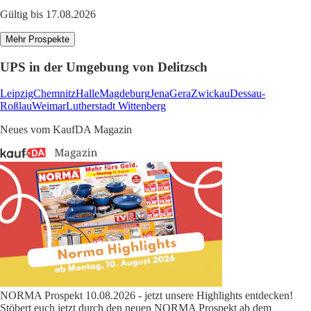
Gültig bis 17.08.2026
Mehr Prospekte
UPS in der Umgebung von Delitzsch
Leipzig
Chemnitz
Halle
Magdeburg
Jena
Gera
Zwickau
Dessau-
Roßlau
Weimar
Lutherstadt Wittenberg
Neues vom KaufDA Magazin
NORMA Prospekt 10.08.2026 - jetzt unsere Highlights entdecken!
Stöbert euch jetzt durch den neuen NORMA Prospekt ab dem