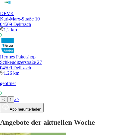
DEVK
Karl-Marx-Straße 10
04509 Delitzsch
1,2 km
Hermes Paketshop
Schkeuditzerstraße 27
04509 Delitzsch
1,26 km
geöffnet
2
>
<
1
App herunterladen
Angebote der aktuellen Woche