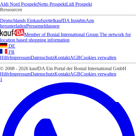
Aldi Nord Prospekt
Netto Prospekt
Lidl Prospekt
Ressourcen
Deutschlands Einkaufszettel
kaufDA Insights
App
herunterladen
Pressemeldungen
Member of Bonial International Group
The network for
location based shopping information
DE
FR
Hilfe
Impressum
Datenschutz
Kontakt
AGB
Cookies verwalten
© 2008 - 2026 kaufDA Ein Portal der Bonial International GmbH
Hilfe
Impressum
Datenschutz
Kontakt
AGB
Cookies verwalten
1