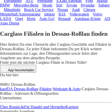
Euromaster
ATU
Pneuhage
EXakt Autoglas
Ford
Mazda
BMW
Mercedes-Benz
Skoda
Sixt
Toyota
Hyundai
Subaru
Mitsubishi
Bosch Car Service
Nissan
Audi
Citroen
Meisterhaft Autoreparatur
pitstop
KIA
Volkswagen
Volvo
LADA
Opel
Hertz
Auto Go!
Renault
Autohaus König
AD
Auto Dienst
Carglass Filialen in Dessau-Roßlau finden
Hier findest Du eine Übersicht aller Carglass Geschäfte und Filialen in
Dessau-Roßlau. Zu jeder Filiale bekommst Du per Klick weitere
Informationen zur Lage, den Öffnungszeiten sowie Infos über
Angebote aus dem aktuellen Prospekt.
Finde jetzt die nächste Carglass Filiale in Deiner Nähe!
App herunterladen
Du bist hier
06861 Dessau-Roßlau
kaufDA Dessau-Roßlau
Filialen
Werkstatt & Auto
Carglass Dessau-
Roßlau - Adressen & Öffnungszeiten
Unternehmen
Über Bonial.de
Für Handel und Hersteller
Karriere
Supermarkt Angebote