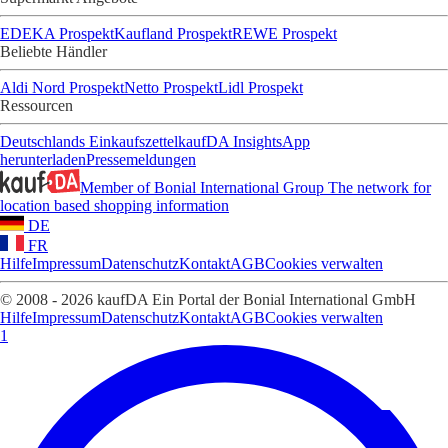
EDEKA Prospekt
Kaufland Prospekt
REWE Prospekt
Beliebte Händler
Aldi Nord Prospekt
Netto Prospekt
Lidl Prospekt
Ressourcen
Deutschlands Einkaufszettel
kaufDA Insights
App
herunterladen
Pressemeldungen
Member of Bonial International Group
The network for
location based shopping information
DE
FR
Hilfe
Impressum
Datenschutz
Kontakt
AGB
Cookies verwalten
© 2008 - 2026 kaufDA Ein Portal der Bonial International GmbH
Hilfe
Impressum
Datenschutz
Kontakt
AGB
Cookies verwalten
1