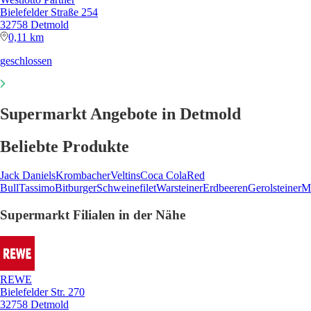
Bielefelder Straße 254
32758 Detmold
0,11 km
geschlossen
Supermarkt Angebote in Detmold
Beliebte Produkte
Jack Daniels
Krombacher
Veltins
Coca Cola
Red
Bull
Tassimo
Bitburger
Schweinefilet
Warsteiner
Erdbeeren
Gerolsteiner
M
Supermarkt Filialen in der Nähe
REWE
Bielefelder Str. 270
32758 Detmold