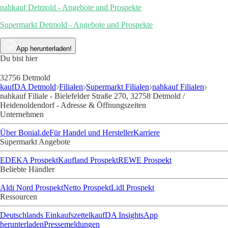
nahkauf Detmold - Angebote und Prospekte
Supermarkt Detmold - Angebote und Prospekte
App herunterladen!
Du bist hier
32756 Detmold
kaufDA Detmold
Filialen
Supermarkt Filialen
nahkauf Filialen
nahkauf Filiale - Bielefelder Straße 270, 32758 Detmold /
Heidenoldendorf - Adresse & Öffnungszeiten
Unternehmen
Über Bonial.de
Für Handel und Hersteller
Karriere
Supermarkt Angebote
EDEKA Prospekt
Kaufland Prospekt
REWE Prospekt
Beliebte Händler
Aldi Nord Prospekt
Netto Prospekt
Lidl Prospekt
Ressourcen
Deutschlands Einkaufszettel
kaufDA Insights
App
herunterladen
Pressemeldungen