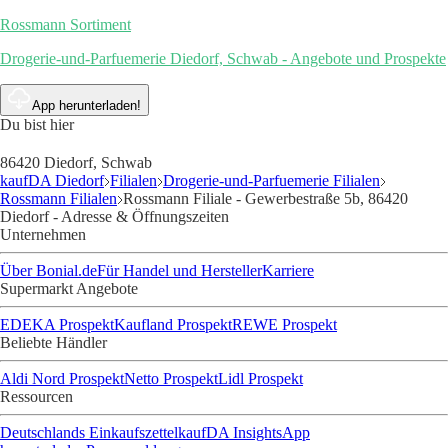
Rossmann Sortiment
Drogerie-und-Parfuemerie Diedorf, Schwab - Angebote und Prospekte
App herunterladen!
Du bist hier
86420 Diedorf, Schwab
kaufDA Diedorf
Filialen
Drogerie-und-Parfuemerie Filialen
Rossmann Filialen
Rossmann Filiale - Gewerbestraße 5b, 86420
Diedorf - Adresse & Öffnungszeiten
Unternehmen
Über Bonial.de
Für Handel und Hersteller
Karriere
Supermarkt Angebote
EDEKA Prospekt
Kaufland Prospekt
REWE Prospekt
Beliebte Händler
Aldi Nord Prospekt
Netto Prospekt
Lidl Prospekt
Ressourcen
Deutschlands Einkaufszettel
kaufDA Insights
App