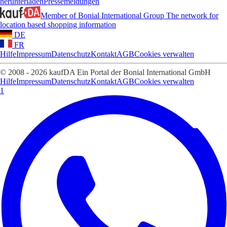
herunterladen
Pressemeldungen
Member of Bonial International Group
The network for
location based shopping information
DE
FR
Hilfe
Impressum
Datenschutz
Kontakt
AGB
Cookies verwalten
© 2008 - 2026 kaufDA Ein Portal der Bonial International GmbH
Hilfe
Impressum
Datenschutz
Kontakt
AGB
Cookies verwalten
1