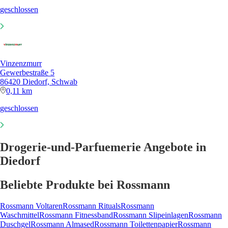
geschlossen
Vinzenzmurr
Gewerbestraße 5
86420 Diedorf, Schwab
0,11 km
geschlossen
Drogerie-und-Parfuemerie Angebote in
Diedorf
Beliebte Produkte bei Rossmann
Rossmann Voltaren
Rossmann Rituals
Rossmann
Waschmittel
Rossmann Fitnessband
Rossmann Slipeinlagen
Rossmann
Duschgel
Rossmann Almased
Rossmann Toilettenpapier
Rossmann