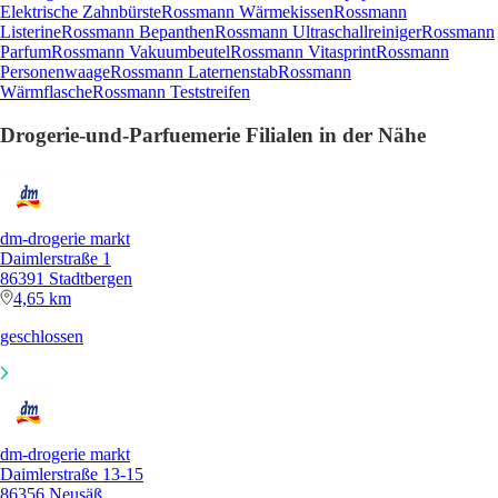
Elektrische Zahnbürste
Rossmann Wärmekissen
Rossmann
Listerine
Rossmann Bepanthen
Rossmann Ultraschallreiniger
Rossmann
Parfum
Rossmann Vakuumbeutel
Rossmann Vitasprint
Rossmann
Personenwaage
Rossmann Laternenstab
Rossmann
Wärmflasche
Rossmann Teststreifen
Drogerie-und-Parfuemerie Filialen in der Nähe
dm-drogerie markt
Daimlerstraße 1
86391 Stadtbergen
4,65 km
geschlossen
dm-drogerie markt
Daimlerstraße 13-15
86356 Neusäß