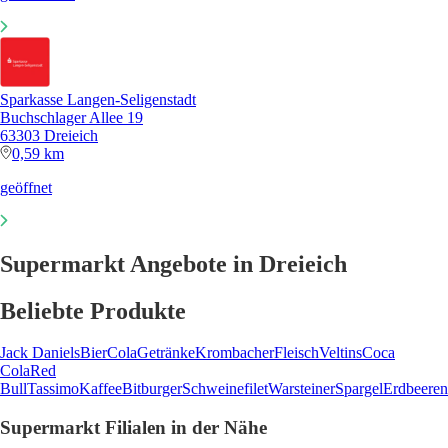
Sparkasse Langen-Seligenstadt
Buchschlager Allee 19
63303 Dreieich
0,59 km
geöffnet
Supermarkt Angebote in Dreieich
Beliebte Produkte
Jack Daniels
Bier
Cola
Getränke
Krombacher
Fleisch
Veltins
Coca
Cola
Red
Bull
Tassimo
Kaffee
Bitburger
Schweinefilet
Warsteiner
Spargel
Erdbeeren
Supermarkt Filialen in der Nähe