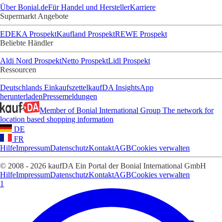
Über Bonial.de
Für Handel und Hersteller
Karriere
Supermarkt Angebote
EDEKA Prospekt
Kaufland Prospekt
REWE Prospekt
Beliebte Händler
Aldi Nord Prospekt
Netto Prospekt
Lidl Prospekt
Ressourcen
Deutschlands Einkaufszettel
kaufDA Insights
App
herunterladen
Pressemeldungen
Member of Bonial International Group
The network for
location based shopping information
DE
FR
Hilfe
Impressum
Datenschutz
Kontakt
AGB
Cookies verwalten
© 2008 - 2026 kaufDA Ein Portal der Bonial International GmbH
Hilfe
Impressum
Datenschutz
Kontakt
AGB
Cookies verwalten
1