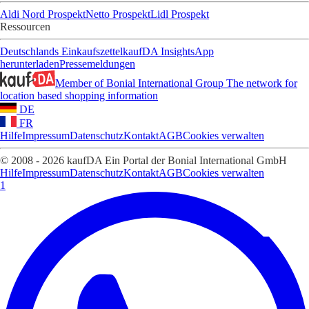
Aldi Nord Prospekt
Netto Prospekt
Lidl Prospekt
Ressourcen
Deutschlands Einkaufszettel
kaufDA Insights
App
herunterladen
Pressemeldungen
Member of Bonial International Group
The network for
location based shopping information
DE
FR
Hilfe
Impressum
Datenschutz
Kontakt
AGB
Cookies verwalten
© 2008 - 2026 kaufDA Ein Portal der Bonial International GmbH
Hilfe
Impressum
Datenschutz
Kontakt
AGB
Cookies verwalten
1