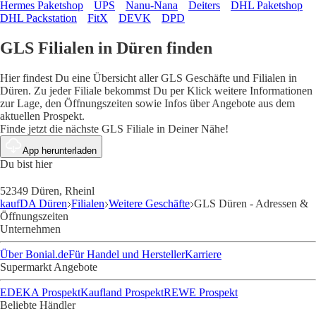
Hermes Paketshop
UPS
Nanu-Nana
Deiters
DHL Paketshop
DHL Packstation
FitX
DEVK
DPD
GLS Filialen in Düren finden
Hier findest Du eine Übersicht aller GLS Geschäfte und Filialen in
Düren. Zu jeder Filiale bekommst Du per Klick weitere Informationen
zur Lage, den Öffnungszeiten sowie Infos über Angebote aus dem
aktuellen Prospekt.
Finde jetzt die nächste GLS Filiale in Deiner Nähe!
App herunterladen
Du bist hier
52349 Düren, Rheinl
kaufDA Düren
Filialen
Weitere Geschäfte
GLS Düren - Adressen &
Öffnungszeiten
Unternehmen
Über Bonial.de
Für Handel und Hersteller
Karriere
Supermarkt Angebote
EDEKA Prospekt
Kaufland Prospekt
REWE Prospekt
Beliebte Händler