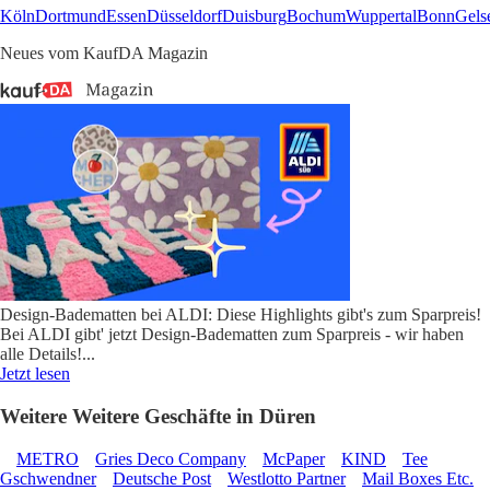
Köln
Dortmund
Essen
Düsseldorf
Duisburg
Bochum
Wuppertal
Bonn
Gels
Neues vom KaufDA Magazin
Design-Badematten bei ALDI: Diese Highlights gibt's zum Sparpreis!
Bei ALDI gibt' jetzt Design-Badematten zum Sparpreis - wir haben
alle Details!
...
Jetzt lesen
Weitere Weitere Geschäfte in Düren
METRO
Gries Deco Company
McPaper
KIND
Tee
Gschwendner
Deutsche Post
Westlotto Partner
Mail Boxes Etc.