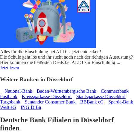
Alles für die Einschulung bei ALDI - jetzt entdecken!
Die Schule geht los und ihr sucht noch nach der richtigen Ausrüstung?
Hier kommen die heißesten Deals bei ALDI zur Einschulung!
...
Jetzt lesen
Weitere Banken in Düsseldorf
National-Bank
Baden-Württembergische Bank
Commerzbank
Postbank
Kreissparkasse Düsseldorf
Stadtsparkasse Düsseldorf
Targobank
Santander Consumer Bank
BBBank eG
Sparda-Bank
West eG
ING-DiBa
Deutsche Bank Filialen in Düsseldorf
finden