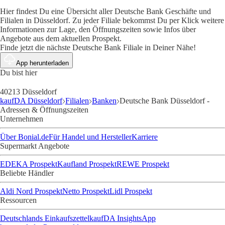
Hier findest Du eine Übersicht aller Deutsche Bank Geschäfte und
Filialen in Düsseldorf. Zu jeder Filiale bekommst Du per Klick weitere
Informationen zur Lage, den Öffnungszeiten sowie Infos über
Angebote aus dem aktuellen Prospekt.
Finde jetzt die nächste Deutsche Bank Filiale in Deiner Nähe!
App herunterladen
Du bist hier
40213 Düsseldorf
kaufDA Düsseldorf
Filialen
Banken
Deutsche Bank Düsseldorf -
Adressen & Öffnungszeiten
Unternehmen
Über Bonial.de
Für Handel und Hersteller
Karriere
Supermarkt Angebote
EDEKA Prospekt
Kaufland Prospekt
REWE Prospekt
Beliebte Händler
Aldi Nord Prospekt
Netto Prospekt
Lidl Prospekt
Ressourcen
Deutschlands Einkaufszettel
kaufDA Insights
App