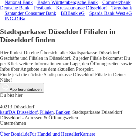
National-Bank
Baden-Württembergische Bank
Commerzbank
Deutsche Bank
Postbank
Kreissparkasse Düsseldorf
Targobank
Santander Consumer Bank
BBBank eG
Sparda-Bank West eG
ING-DiBa
Stadtsparkasse Düsseldorf Filialen in
Düsseldorf finden
Hier findest Du eine Übersicht aller Stadtsparkasse Düsseldorf
Geschäfte und Filialen in Düsseldorf. Zu jeder Filiale bekommst Du
per Klick weitere Informationen zur Lage, den Öffnungszeiten sowie
Infos über Angebote aus dem aktuellen Prospekt.
Finde jetzt die nächste Stadtsparkasse Düsseldorf Filiale in Deiner
Nähe!
App herunterladen
Du bist hier
40213 Düsseldorf
kaufDA Düsseldorf
Filialen
Banken
Stadtsparkasse Düsseldorf
Düsseldorf - Adressen & Öffnungszeiten
Unternehmen
Über Bonial.de
Für Handel und Hersteller
Karriere