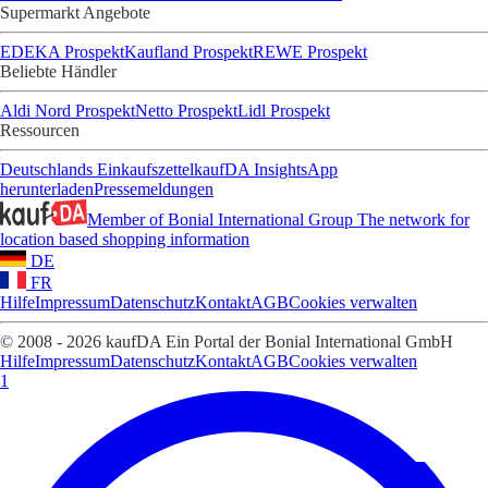
Supermarkt Angebote
EDEKA Prospekt
Kaufland Prospekt
REWE Prospekt
Beliebte Händler
Aldi Nord Prospekt
Netto Prospekt
Lidl Prospekt
Ressourcen
Deutschlands Einkaufszettel
kaufDA Insights
App
herunterladen
Pressemeldungen
Member of Bonial International Group
The network for
location based shopping information
DE
FR
Hilfe
Impressum
Datenschutz
Kontakt
AGB
Cookies verwalten
© 2008 - 2026 kaufDA Ein Portal der Bonial International GmbH
Hilfe
Impressum
Datenschutz
Kontakt
AGB
Cookies verwalten
1