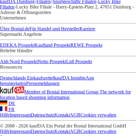
kaufDA Duisburg
Filialen
Sportgeschäfte Filialen
Lucky Bike
Filialen
Lucky Bike Filiale - Harry-Epstein-Platz 2, 47051 Duisburg -
Adresse & Öffnungszeiten
Unternehmen
Über Bonial.de
Für Handel und Hersteller
Karriere
Supermarkt Angebote
EDEKA Prospekt
Kaufland Prospekt
REWE Prospekt
Beliebte Händler
Aldi Nord Prospekt
Netto Prospekt
Lidl Prospekt
Ressourcen
Deutschlands Einkaufszettel
kaufDA Insights
App
herunterladen
Pressemeldungen
Member of Bonial International Group
The network for
location based shopping information
DE
FR
Hilfe
Impressum
Datenschutz
Kontakt
AGB
Cookies verwalten
© 2008 - 2026 kaufDA Ein Portal der Bonial International GmbH
Hilfe
Impressum
Datenschutz
Kontakt
AGB
Cookies verwalten