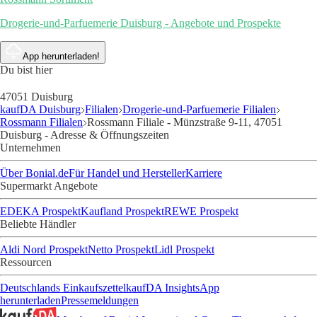
Drogerie-und-Parfuemerie Duisburg - Angebote und Prospekte
App herunterladen!
Du bist hier
47051 Duisburg
kaufDA Duisburg
Filialen
Drogerie-und-Parfuemerie Filialen
Rossmann Filialen
Rossmann Filiale - Münzstraße 9-11, 47051
Duisburg - Adresse & Öffnungszeiten
Unternehmen
Über Bonial.de
Für Handel und Hersteller
Karriere
Supermarkt Angebote
EDEKA Prospekt
Kaufland Prospekt
REWE Prospekt
Beliebte Händler
Aldi Nord Prospekt
Netto Prospekt
Lidl Prospekt
Ressourcen
Deutschlands Einkaufszettel
kaufDA Insights
App
herunterladen
Pressemeldungen