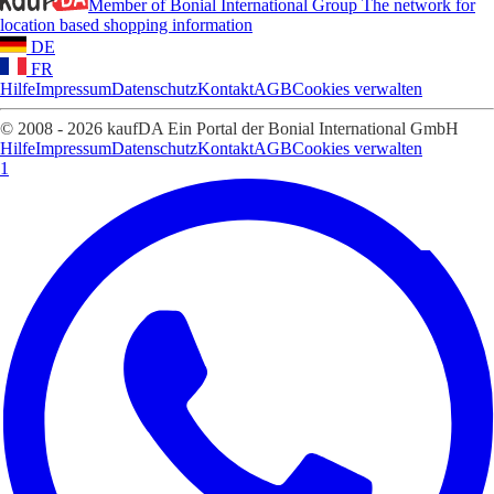
Member of Bonial International Group
The network for
location based shopping information
DE
FR
Hilfe
Impressum
Datenschutz
Kontakt
AGB
Cookies verwalten
© 2008 - 2026 kaufDA Ein Portal der Bonial International GmbH
Hilfe
Impressum
Datenschutz
Kontakt
AGB
Cookies verwalten
1