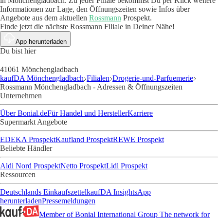
in Mönchengladbach. Zu jeder Filiale bekommst Du per Klick weitere
Informationen zur Lage, den Öffnungszeiten sowie Infos über
Angebote aus dem aktuellen
Rossmann
Prospekt.
Finde jetzt die nächste Rossmann Filiale in Deiner Nähe!
App herunterladen
Du bist hier
41061 Mönchengladbach
kaufDA Mönchengladbach
Filialen
Drogerie-und-Parfuemerie
Rossmann Mönchengladbach - Adressen & Öffnungszeiten
Unternehmen
Über Bonial.de
Für Handel und Hersteller
Karriere
Supermarkt Angebote
EDEKA Prospekt
Kaufland Prospekt
REWE Prospekt
Beliebte Händler
Aldi Nord Prospekt
Netto Prospekt
Lidl Prospekt
Ressourcen
Deutschlands Einkaufszettel
kaufDA Insights
App
herunterladen
Pressemeldungen
Member of Bonial International Group
The network for