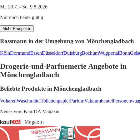
Mi. 29.7. - So. 9.8.2026
Nur noch heute gültig
Mehr Prospekte
Rossmann in der Umgebung von Mönchengladbach
Köln
Dortmund
Essen
Düsseldorf
Duisburg
Bochum
Wuppertal
Bonn
Gels
Drogerie-und-Parfuemerie Angebote in
Mönchengladbach
Beliebte Produkte in Mönchengladbach
Voltaren
Waschmittel
Toilettenpapier
Parfum
Vakuumbeutel
Personenwaa
Neues vom KaufDA Magazin