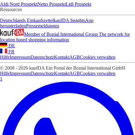
Aldi Nord Prospekt
Netto Prospekt
Lidl Prospekt
Ressourcen
Deutschlands Einkaufszettel
kaufDA Insights
App
herunterladen
Pressemeldungen
Member of Bonial International Group
The network for
location based shopping information
DE
FR
Hilfe
Impressum
Datenschutz
Kontakt
AGB
Cookies verwalten
© 2008 - 2026 kaufDA Ein Portal der Bonial International GmbH
Hilfe
Impressum
Datenschutz
Kontakt
AGB
Cookies verwalten
1