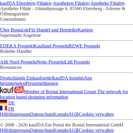
kaufDA Ebersberg
Filialen
Apotheken Filialen
Apotheke Filialen
Apotheke Filiale - Altstadtpassage 6, 85560 Ebersberg - Adresse &
Öffnungszeiten
Unternehmen
Über Bonial.de
Für Handel und Hersteller
Karriere
Supermarkt Angebote
EDEKA Prospekt
Kaufland Prospekt
REWE Prospekt
Beliebte Händler
Aldi Nord Prospekt
Netto Prospekt
Lidl Prospekt
Ressourcen
Deutschlands Einkaufszettel
kaufDA Insights
App
herunterladen
Pressemeldungen
Member of Bonial International Group
The network for
location based shopping information
DE
FR
Hilfe
Impressum
Datenschutz
Kontakt
AGB
Cookies verwalten
© 2008 - 2026 kaufDA Ein Portal der Bonial International GmbH
Hilfe
Impressum
Datenschutz
Kontakt
AGB
Cookies verwalten