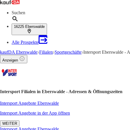
Suchen
16225 Eberswalde
Alle Prospekte
kaufDA Eberswalde
Filialen
Sportgeschäfte
Intersport Eberswalde - 
Anzeigen
Intersport Filialen in Eberswalde - Adressen & Öffnungszeiten
Intersport Angebote Eberswalde
Intersport Angebote in der App öffnen
WEITER
Intersport Angebote Eberswalde