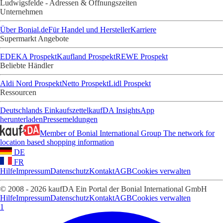
Ludwigsfelde - Adressen & Öffnungszeiten
Unternehmen
Über Bonial.de
Für Handel und Hersteller
Karriere
Supermarkt Angebote
EDEKA Prospekt
Kaufland Prospekt
REWE Prospekt
Beliebte Händler
Aldi Nord Prospekt
Netto Prospekt
Lidl Prospekt
Ressourcen
Deutschlands Einkaufszettel
kaufDA Insights
App
herunterladen
Pressemeldungen
Member of Bonial International Group
The network for
location based shopping information
DE
FR
Hilfe
Impressum
Datenschutz
Kontakt
AGB
Cookies verwalten
© 2008 - 2026 kaufDA Ein Portal der Bonial International GmbH
Hilfe
Impressum
Datenschutz
Kontakt
AGB
Cookies verwalten
1