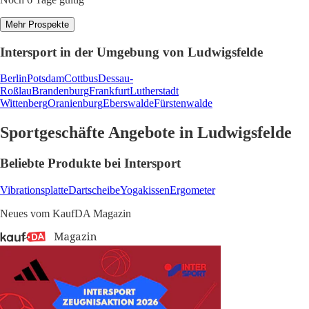
Mehr Prospekte
Intersport in der Umgebung von Ludwigsfelde
Berlin
Potsdam
Cottbus
Dessau-
Roßlau
Brandenburg
Frankfurt
Lutherstadt
Wittenberg
Oranienburg
Eberswalde
Fürstenwalde
Sportgeschäfte Angebote in Ludwigsfelde
Beliebte Produkte bei Intersport
Vibrationsplatte
Dartscheibe
Yogakissen
Ergometer
Neues vom KaufDA Magazin