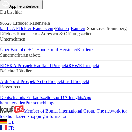
App herunterladen
Du bist hier
96528 Effelder-Rauenstein
kaufDA Effelder-Rauenstein
Filialen
Banken
Sparkasse Sonneberg
Effelder-Rauenstein - Adressen & Öffnungszeiten
Unternehmen
Über Bonial.de
Für Handel und Hersteller
Karriere
Supermarkt Angebote
EDEKA Prospekt
Kaufland Prospekt
REWE Prospekt
Beliebte Händler
Aldi Nord Prospekt
Netto Prospekt
Lidl Prospekt
Ressourcen
Deutschlands Einkaufszettel
kaufDA Insights
App
herunterladen
Pressemeldungen
Member of Bonial International Group
The network for
location based shopping information
DE
FR