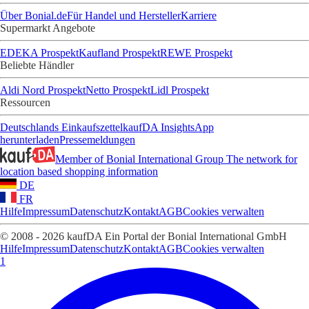
Über Bonial.de
Für Handel und Hersteller
Karriere
Supermarkt Angebote
EDEKA Prospekt
Kaufland Prospekt
REWE Prospekt
Beliebte Händler
Aldi Nord Prospekt
Netto Prospekt
Lidl Prospekt
Ressourcen
Deutschlands Einkaufszettel
kaufDA Insights
App
herunterladen
Pressemeldungen
Member of Bonial International Group
The network for
location based shopping information
DE
FR
Hilfe
Impressum
Datenschutz
Kontakt
AGB
Cookies verwalten
© 2008 - 2026 kaufDA Ein Portal der Bonial International GmbH
Hilfe
Impressum
Datenschutz
Kontakt
AGB
Cookies verwalten
1