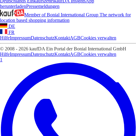
Deutschlands Einkaufszettel
kaufDA Insights
App
herunterladen
Pressemeldungen
Member of Bonial International Group
The network for
location based shopping information
DE
FR
Hilfe
Impressum
Datenschutz
Kontakt
AGB
Cookies verwalten
© 2008 - 2026 kaufDA Ein Portal der Bonial International GmbH
Hilfe
Impressum
Datenschutz
Kontakt
AGB
Cookies verwalten
1