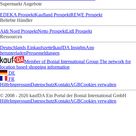
Supermarkt Angebote
EDEKA Prospekt
Kaufland Prospekt
REWE Prospekt
Beliebte Händler
Aldi Nord Prospekt
Netto Prospekt
Lidl Prospekt
Ressourcen
Deutschlands Einkaufszettel
kaufDA Insights
App
herunterladen
Pressemeldungen
Member of Bonial International Group
The network for
location based shopping information
DE
FR
Hilfe
Impressum
Datenschutz
Kontakt
AGB
Cookies verwalten
© 2008 - 2026 kaufDA Ein Portal der Bonial International GmbH
Hilfe
Impressum
Datenschutz
Kontakt
AGB
Cookies verwalten