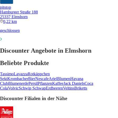
pitstop
Hamburger Straße 188
25337 Elmshorn
0,22 km
geschlossen
Discounter Angebote in Elmshorn
Beliebte Produkte
Tassimo
Lavazza
Rotkäppchen
Sekt
Krombacher
Bier
Nescafe
Ariel
Blumen
Havana
Club
Blumenerde
Persil
Pflanzen
Kaffee
Jack Daniels
Coca
Cola
Volvic
Schwip Schwap
Erdbeeren
Veltins
Briketts
Discounter Filialen in der Nähe