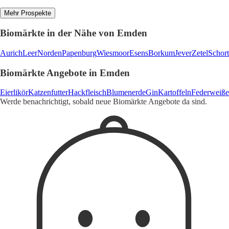
Mehr Prospekte
Biomärkte in der Nähe von Emden
Aurich
Leer
Norden
Papenburg
Wiesmoor
Esens
Borkum
Jever
Zetel
Schor
Biomärkte Angebote in Emden
Eierlikör
Katzenfutter
Hackfleisch
Blumenerde
Gin
Kartoffeln
Federweiße
Werde benachrichtigt, sobald neue Biomärkte Angebote da sind.