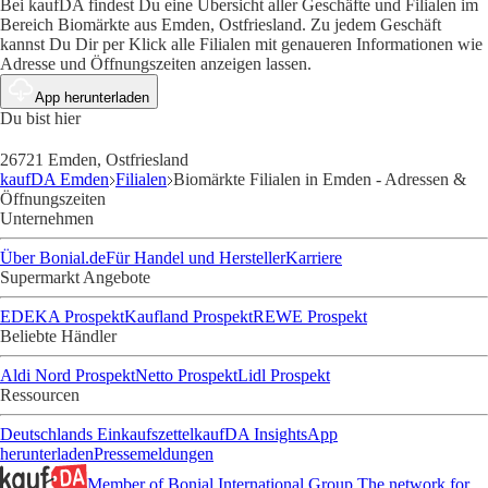
Bei kaufDA findest Du eine Übersicht aller Geschäfte und Filialen im
Bereich Biomärkte aus Emden, Ostfriesland. Zu jedem Geschäft
kannst Du Dir per Klick alle Filialen mit genaueren Informationen wie
Adresse und Öffnungszeiten anzeigen lassen.
App herunterladen
Du bist hier
26721 Emden, Ostfriesland
kaufDA Emden
Filialen
Biomärkte Filialen in Emden - Adressen &
Öffnungszeiten
Unternehmen
Über Bonial.de
Für Handel und Hersteller
Karriere
Supermarkt Angebote
EDEKA Prospekt
Kaufland Prospekt
REWE Prospekt
Beliebte Händler
Aldi Nord Prospekt
Netto Prospekt
Lidl Prospekt
Ressourcen
Deutschlands Einkaufszettel
kaufDA Insights
App
herunterladen
Pressemeldungen
Member of Bonial International Group
The network for