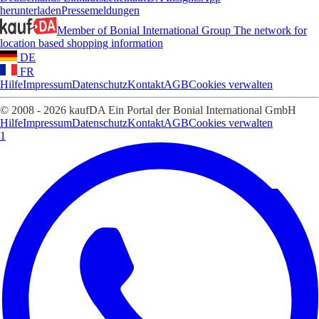
herunterladen
Pressemeldungen
Member of Bonial International Group
The network for
location based shopping information
DE
FR
Hilfe
Impressum
Datenschutz
Kontakt
AGB
Cookies verwalten
© 2008 - 2026 kaufDA Ein Portal der Bonial International GmbH
Hilfe
Impressum
Datenschutz
Kontakt
AGB
Cookies verwalten
1