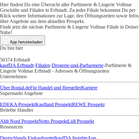
Hier findest Du eine Übersicht aller Parfümerie & Lingerie Vollmar
Geschäfte und Filialen in Erftstadt. Zu jeder Filiale bekommst Du per
Klick weitere Informationen zur Lage, den Öffnungszeiten sowie Infos
über Angebote aus dem aktuellen Prospekt.
Finde jetzt die nächste Parfümerie & Lingerie Vollmar Filiale in Deiner
Nähe!
App herunterladen
Du bist hier
50374 Erftstadt
kaufDA Erftstadt
Filialen
Drogerie-und-Parfuemerie
Parfümerie &
Lingerie Vollmar Erftstadt - Adressen & Öffnungszeiten
Unternehmen
Über Bonial.de
Für Handel und Hersteller
Karriere
Supermarkt Angebote
EDEKA Prospekt
Kaufland Prospekt
REWE Prospekt
Beliebte Händler
Aldi Nord Prospekt
Netto Prospekt
Lidl Prospekt
Ressourcen
Deutschlands Einkaufszettel
kaufDA Insights
App