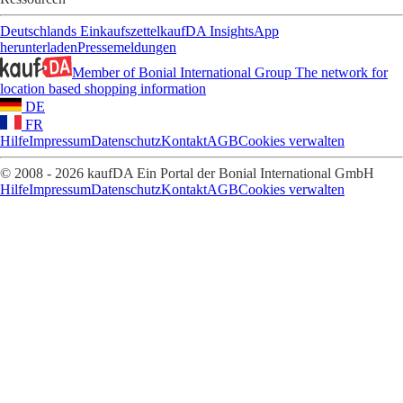
Deutschlands Einkaufszettel
kaufDA Insights
App
herunterladen
Pressemeldungen
Member of Bonial International Group
The network for
location based shopping information
DE
FR
Hilfe
Impressum
Datenschutz
Kontakt
AGB
Cookies verwalten
© 2008 - 2026 kaufDA Ein Portal der Bonial International GmbH
Hilfe
Impressum
Datenschutz
Kontakt
AGB
Cookies verwalten