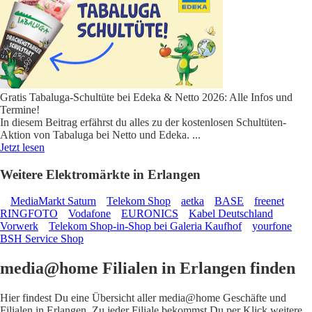
Gratis Tabaluga-Schultüte bei Edeka & Netto 2026: Alle Infos und
Termine!
In diesem Beitrag erfährst du alles zu der kostenlosen Schultüten-
Aktion von Tabaluga bei Netto und Edeka.
...
Jetzt lesen
Weitere Elektromärkte in Erlangen
MediaMarkt Saturn
Telekom Shop
aetka
BASE
freenet
RINGFOTO
Vodafone
EURONICS
Kabel Deutschland
Vorwerk
Telekom Shop-in-Shop bei Galeria Kaufhof
yourfone
BSH Service Shop
media@home Filialen in Erlangen finden
Hier findest Du eine Übersicht aller media@home Geschäfte und
Filialen in Erlangen. Zu jeder Filiale bekommst Du per Klick weitere