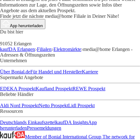
Informationen zur Lage, den Öffnungszeiten sowie Infos über
Angebote aus dem aktuellen Prospekt.
Finde jetzt die nächste media@home Filiale in Deiner Nähe!
App herunterladen
Du bist hier
91052 Erlangen
kaufDA Erlangen
Filialen
Elektromärkte
media@home Erlangen -
Adressen & Öffnungszeiten
Unternehmen
Über Bonial.de
Für Handel und Hersteller
Karriere
Supermarkt Angebote
EDEKA Prospekt
Kaufland Prospekt
REWE Prospekt
Beliebte Händler
Aldi Nord Prospekt
Netto Prospekt
Lidl Prospekt
Ressourcen
Deutschlands Einkaufszettel
kaufDA Insights
App
herunterladen
Pressemeldungen
Member of Bonial International Group
The network for