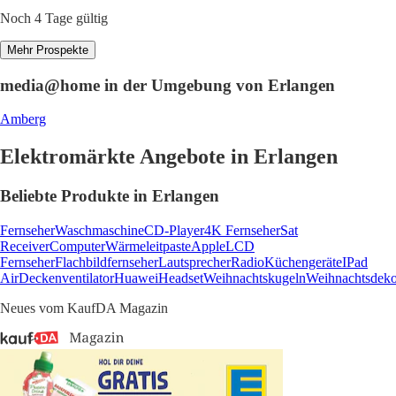
Noch 4 Tage gültig
Mehr Prospekte
media@home in der Umgebung von Erlangen
Amberg
Elektromärkte Angebote in Erlangen
Beliebte Produkte in Erlangen
Fernseher
Waschmaschine
CD-Player
4K Fernseher
Sat
Receiver
Computer
Wärmeleitpaste
Apple
LCD
Fernseher
Flachbildfernseher
Lautsprecher
Radio
Küchengeräte
IPad
Air
Deckenventilator
Huawei
Headset
Weihnachtskugeln
Weihnachtsdeko
Neues vom KaufDA Magazin