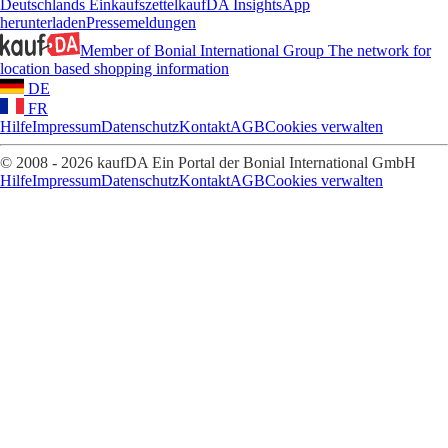
Deutschlands Einkaufszettel
kaufDA Insights
App
herunterladen
Pressemeldungen
Member of Bonial International Group
The network for
location based shopping information
DE
FR
Hilfe
Impressum
Datenschutz
Kontakt
AGB
Cookies verwalten
© 2008 - 2026 kaufDA Ein Portal der Bonial International GmbH
Hilfe
Impressum
Datenschutz
Kontakt
AGB
Cookies verwalten