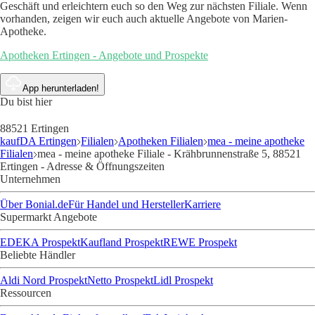
Geschäft und erleichtern euch so den Weg zur nächsten Filiale. Wenn
vorhanden, zeigen wir euch auch aktuelle Angebote von Marien-
Apotheke.
Apotheken Ertingen - Angebote und Prospekte
App herunterladen!
Du bist hier
88521 Ertingen
kaufDA Ertingen
Filialen
Apotheken Filialen
mea - meine apotheke
Filialen
mea - meine apotheke Filiale - Krähbrunnenstraße 5, 88521
Ertingen - Adresse & Öffnungszeiten
Unternehmen
Über Bonial.de
Für Handel und Hersteller
Karriere
Supermarkt Angebote
EDEKA Prospekt
Kaufland Prospekt
REWE Prospekt
Beliebte Händler
Aldi Nord Prospekt
Netto Prospekt
Lidl Prospekt
Ressourcen