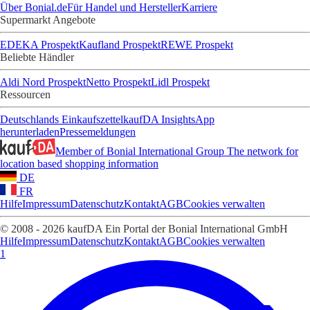
Über Bonial.de
Für Handel und Hersteller
Karriere
Supermarkt Angebote
EDEKA Prospekt
Kaufland Prospekt
REWE Prospekt
Beliebte Händler
Aldi Nord Prospekt
Netto Prospekt
Lidl Prospekt
Ressourcen
Deutschlands Einkaufszettel
kaufDA Insights
App
herunterladen
Pressemeldungen
Member of Bonial International Group
The network for
location based shopping information
DE
FR
Hilfe
Impressum
Datenschutz
Kontakt
AGB
Cookies verwalten
© 2008 - 2026 kaufDA Ein Portal der Bonial International GmbH
Hilfe
Impressum
Datenschutz
Kontakt
AGB
Cookies verwalten
1