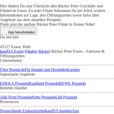
Hier findest Du eine Übersicht aller Bäcker Peter Geschäfte und
Filialen in Essen. Zu jeder Filiale bekommst Du per Klick weitere
Informationen zur Lage, den Öffnungszeiten sowie Infos über
Angebote aus dem aktuellen Prospekt.
Finde jetzt die nächste Bäcker Peter Filiale in Deiner Nähe!
App herunterladen
Du bist hier
45127 Essen, Ruhr
kaufDA Essen
Filialen
Bäcker
Bäcker Peter Essen - Adressen &
Öffnungszeiten
Unternehmen
Über Bonial.de
Für Handel und Hersteller
Karriere
Supermarkt Angebote
EDEKA Prospekt
Kaufland Prospekt
REWE Prospekt
Beliebte Händler
Aldi Nord Prospekt
Netto Prospekt
Lidl Prospekt
Ressourcen
Deutschlands Einkaufszettel
kaufDA Insights
App