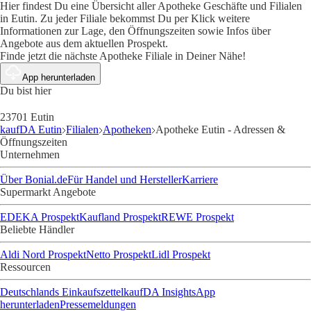
Hier findest Du eine Übersicht aller Apotheke Geschäfte und Filialen
in Eutin. Zu jeder Filiale bekommst Du per Klick weitere
Informationen zur Lage, den Öffnungszeiten sowie Infos über
Angebote aus dem aktuellen Prospekt.
Finde jetzt die nächste Apotheke Filiale in Deiner Nähe!
App herunterladen
Du bist hier
23701 Eutin
kaufDA Eutin
Filialen
Apotheken
Apotheke Eutin - Adressen &
Öffnungszeiten
Unternehmen
Über Bonial.de
Für Handel und Hersteller
Karriere
Supermarkt Angebote
EDEKA Prospekt
Kaufland Prospekt
REWE Prospekt
Beliebte Händler
Aldi Nord Prospekt
Netto Prospekt
Lidl Prospekt
Ressourcen
Deutschlands Einkaufszettel
kaufDA Insights
App
herunterladen
Pressemeldungen