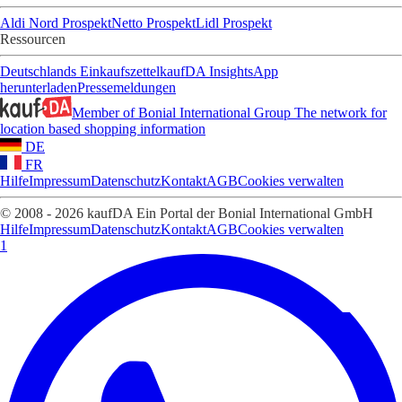
Aldi Nord Prospekt
Netto Prospekt
Lidl Prospekt
Ressourcen
Deutschlands Einkaufszettel
kaufDA Insights
App
herunterladen
Pressemeldungen
Member of Bonial International Group
The network for
location based shopping information
DE
FR
Hilfe
Impressum
Datenschutz
Kontakt
AGB
Cookies verwalten
© 2008 - 2026 kaufDA Ein Portal der Bonial International GmbH
Hilfe
Impressum
Datenschutz
Kontakt
AGB
Cookies verwalten
1