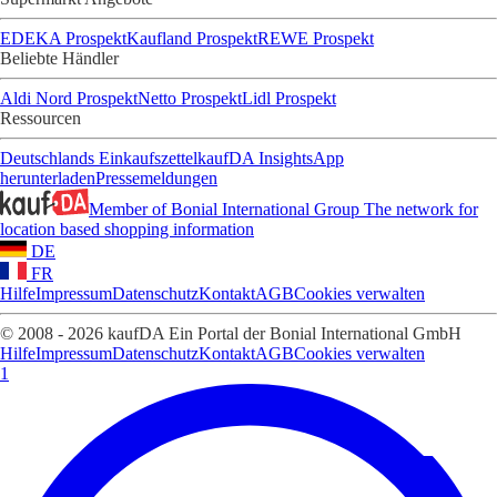
EDEKA Prospekt
Kaufland Prospekt
REWE Prospekt
Beliebte Händler
Aldi Nord Prospekt
Netto Prospekt
Lidl Prospekt
Ressourcen
Deutschlands Einkaufszettel
kaufDA Insights
App
herunterladen
Pressemeldungen
Member of Bonial International Group
The network for
location based shopping information
DE
FR
Hilfe
Impressum
Datenschutz
Kontakt
AGB
Cookies verwalten
© 2008 - 2026 kaufDA Ein Portal der Bonial International GmbH
Hilfe
Impressum
Datenschutz
Kontakt
AGB
Cookies verwalten
1