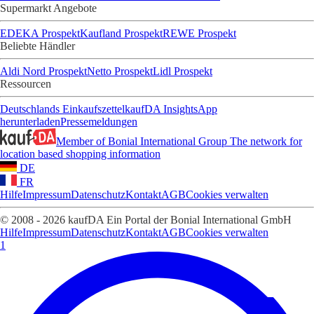
Supermarkt Angebote
EDEKA Prospekt
Kaufland Prospekt
REWE Prospekt
Beliebte Händler
Aldi Nord Prospekt
Netto Prospekt
Lidl Prospekt
Ressourcen
Deutschlands Einkaufszettel
kaufDA Insights
App
herunterladen
Pressemeldungen
Member of Bonial International Group
The network for
location based shopping information
DE
FR
Hilfe
Impressum
Datenschutz
Kontakt
AGB
Cookies verwalten
© 2008 - 2026 kaufDA Ein Portal der Bonial International GmbH
Hilfe
Impressum
Datenschutz
Kontakt
AGB
Cookies verwalten
1