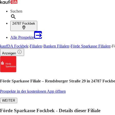
Suchen
24787 Fockbek
Alle Prospekte
kaufDA Fockbek
Filialen
Banken Filialen
Förde Sparkasse Filialen
F
Anzeigen
Förde Sparkasse Filiale – Rendsburger Straße 29 in 24787 Fockb
Prospekte in der kostenlosen App öffnen
WEITER
Förde Sparkasse Fockbek - Details dieser Filiale