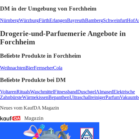
DM in der Umgebung von Forchheim
Nürnberg
Würzburg
Fürth
Erlangen
Bayreuth
Bamberg
Schweinfurt
Hof
A
Drogerie-und-Parfuemerie Angebote in
Forchheim
Beliebte Produkte in Forchheim
Weihnachten
Bier
Fernseher
Cola
Beliebte Produkte bei DM
Voltaren
Rituals
Waschmittel
Fitnessband
Duschgel
Almased
Elektrische
Zahnbürste
Wärmekissen
Bepanthen
Ultraschallreiniger
Parfum
Vakuumbe
Neues vom KaufDA Magazin