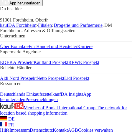
App herunterladen
Du bist hier
91301 Forchheim, Oberfr
kaufDA Forchheim
Filialen
Drogerie-und-Parfuemerie
DM
Forchheim - Adressen & Öffnungszeiten
Unternehmen
Über Bonial.de
Für Handel und Hersteller
Karriere
Supermarkt Angebote
EDEKA Prospekt
Kaufland Prospekt
REWE Prospekt
Beliebte Händler
Aldi Nord Prospekt
Netto Prospekt
Lidl Prospekt
Ressourcen
Deutschlands Einkaufszettel
kaufDA Insights
App
herunterladen
Pressemeldungen
Member of Bonial International Group
The network for
location based shopping information
DE
FR
Hilfe
Impressum
Datenschutz
Kontakt
AGB
Cookies verwalten