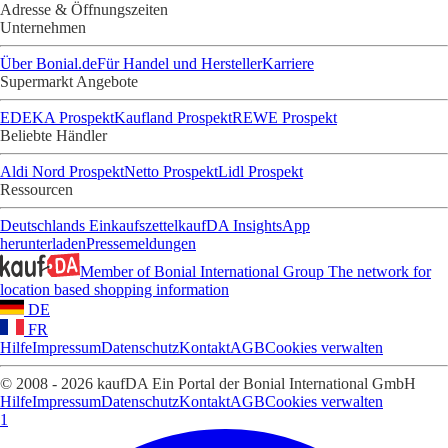
Adresse & Öffnungszeiten
Unternehmen
Über Bonial.de
Für Handel und Hersteller
Karriere
Supermarkt Angebote
EDEKA Prospekt
Kaufland Prospekt
REWE Prospekt
Beliebte Händler
Aldi Nord Prospekt
Netto Prospekt
Lidl Prospekt
Ressourcen
Deutschlands Einkaufszettel
kaufDA Insights
App
herunterladen
Pressemeldungen
Member of Bonial International Group
The network for
location based shopping information
DE
FR
Hilfe
Impressum
Datenschutz
Kontakt
AGB
Cookies verwalten
© 2008 - 2026 kaufDA Ein Portal der Bonial International GmbH
Hilfe
Impressum
Datenschutz
Kontakt
AGB
Cookies verwalten
1