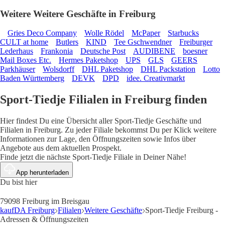
Weitere Weitere Geschäfte in Freiburg
Gries Deco Company
Wolle Rödel
McPaper
Starbucks
CULT at home
Butlers
KIND
Tee Gschwendner
Freiburger
Lederhaus
Frankonia
Deutsche Post
AUDIBENE
boesner
Mail Boxes Etc.
Hermes Paketshop
UPS
GLS
GEERS
Parkhäuser
Wolsdorff
DHL Paketshop
DHL Packstation
Lotto
Baden Württemberg
DEVK
DPD
idee. Creativmarkt
Sport-Tiedje Filialen in Freiburg finden
Hier findest Du eine Übersicht aller Sport-Tiedje Geschäfte und
Filialen in Freiburg. Zu jeder Filiale bekommst Du per Klick weitere
Informationen zur Lage, den Öffnungszeiten sowie Infos über
Angebote aus dem aktuellen Prospekt.
Finde jetzt die nächste Sport-Tiedje Filiale in Deiner Nähe!
App herunterladen
Du bist hier
79098 Freiburg im Breisgau
kaufDA Freiburg
Filialen
Weitere Geschäfte
Sport-Tiedje Freiburg -
Adressen & Öffnungszeiten