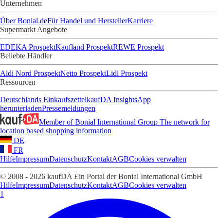
Unternehmen
Über Bonial.de
Für Handel und Hersteller
Karriere
Supermarkt Angebote
EDEKA Prospekt
Kaufland Prospekt
REWE Prospekt
Beliebte Händler
Aldi Nord Prospekt
Netto Prospekt
Lidl Prospekt
Ressourcen
Deutschlands Einkaufszettel
kaufDA Insights
App
herunterladen
Pressemeldungen
Member of Bonial International Group
The network for
location based shopping information
DE
FR
Hilfe
Impressum
Datenschutz
Kontakt
AGB
Cookies verwalten
© 2008 - 2026 kaufDA Ein Portal der Bonial International GmbH
Hilfe
Impressum
Datenschutz
Kontakt
AGB
Cookies verwalten
1